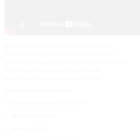
н
и
-
х
о
л
о
Ecoline – это энергосберегающий мини-бар с на
д
50% меньшим потреблением электроэнергии по
и
л
сравнению с традиционными мини-барами. Этот мини-
ь
бар сохраняет окружающую среду, а также
н
эксплуатационные расходы вашего отеля.
и
к
Характеристики мини-бара:
с
энергопотребление: 0,6 кВт/ 24 ч
о
с
Термостат: 12-18°C
т
е
мощность: 65 Вт
к
л