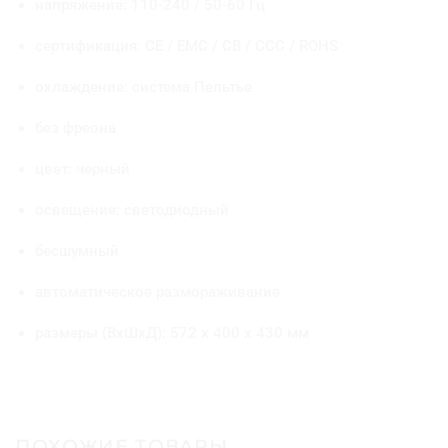
напряжение: 110-240 / 50-60 Гц
я
н
сертификация: CE / EMC / CB / CCC / ROHS
н
о
охлаждение: система Пельтье
й
д
без фреона
в
е
цвет: черный
р
ь
ю
освещение: светодиодный
бесшумный
автоматическое размораживание
размеры (ВxШxД): 572 x 400 x 430 мм
ПОХОЖИЕ ТОВАРЫ