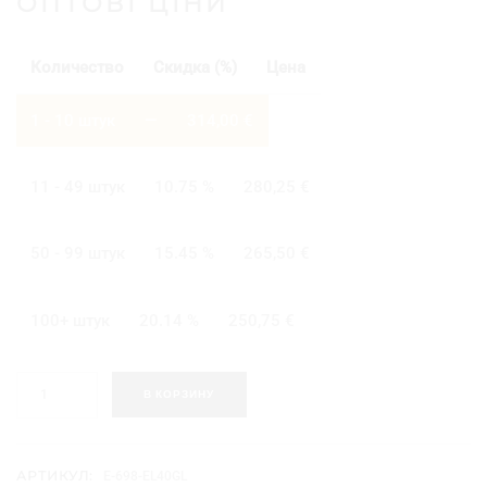
ОПТОВІ ЦІНИ
Количество
Скидка (%)
Цена
1 - 10
штук
—
314,00
€
11 - 49 штук
10.75 %
280,25
€
50 - 99 штук
15.45 %
265,50
€
100+ штук
20.14 %
250,75
€
К
В КОРЗИНУ
о
л
и
ч
АРТИКУЛ:
E-698-EL40GL