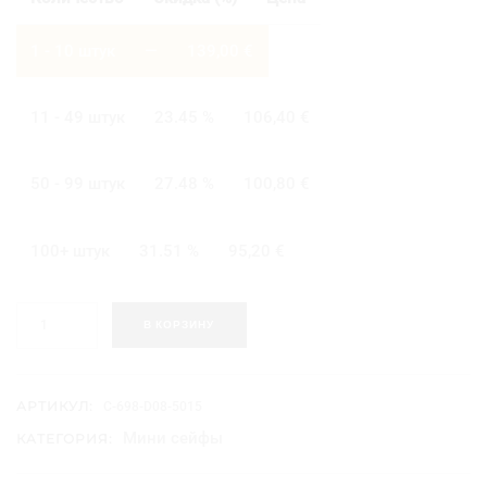
1 - 10
штук
—
139,00
€
11 - 49 штук
23.45 %
106,40
€
50 - 99 штук
27.48 %
100,80
€
100+ штук
31.51 %
95,20
€
К
В КОРЗИНУ
о
л
и
ч
АРТИКУЛ:
C-698-D08-5015
е
Мини сейфы
КАТЕГОРИЯ:
с
т
в