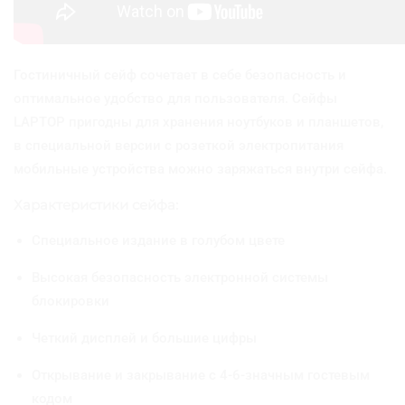
L
A
P
T
Гостиничный сейф сочетает в себе безопасность и
O
оптимальное удобство для пользователя. Сейфы
P
R
LAPTOP пригодны для хранения ноутбуков и планшетов,
A
в специальной версии с розеткой электропитания
L
мобильные устройства можно заряжаться внутри сейфа.
5
0
Характеристики сейфа:
1
5
Специальное издание в голубом цвете
Г
о
Высокая безопасность электронной системы
л
блокировки
у
б
о
Четкий дисплей и большие цифры
й
Открывание и закрывание с 4-6-значным гостевым
кодом