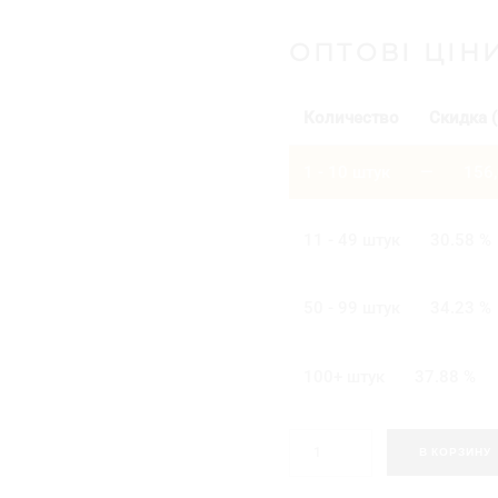
ОПТОВІ ЦІН
Количество
Скидка (
1 - 10
штук
—
156
11 - 49 штук
30.58 %
50 - 99 штук
34.23 %
100+ штук
37.88 %
К
В КОРЗИНУ
о
л