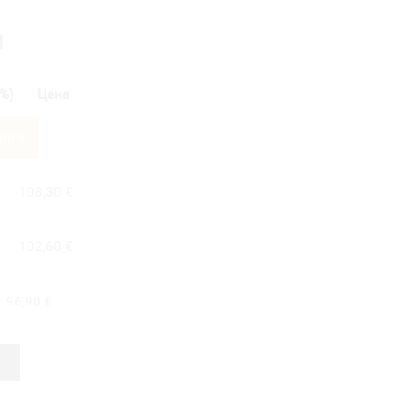
И
%)
Цена
,00
€
108,30
€
102,60
€
96,90
€