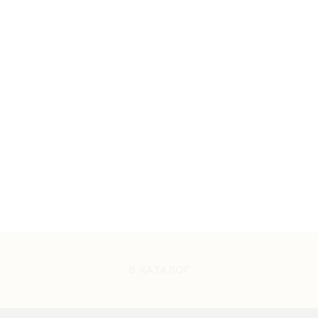
к
о
й
)
В КАТАЛОГ