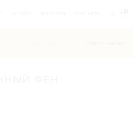
0
С
КАТАЛОГ
НОВОСТИ
КОНТАКТЫ
Home
Товары
Фены
Гостиничный фен Debbie
/
/
/
ЧНЫЙ ФЕН