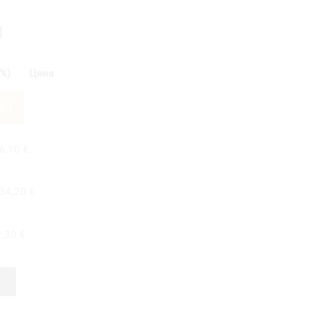
И
%)
Цена
00
€
6,10
€
34,20
€
2,30
€