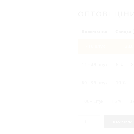
ОПТОВІ ЦІН
Количество
Скидка (
1 - 10
штук
—
38,
11 - 49 штук
5 %
3
50 - 99 штук
10 %
100+ штук
15 %
3
К
В КОРЗИНУ
о
л