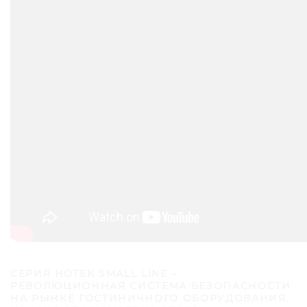
З
а
м
о
к
H
o
t
e
k
S
m
a
r
t
S
M
A
L
L
СЕРИЯ
HOTEK SMALL LINE
–
РЕВОЛЮЦИОННАЯ СИСТЕМА БЕЗОПАСНОСТИ
L
НА РЫНКЕ ГОСТИНИЧНОГО ОБОРУДОВАНИЯ.
I