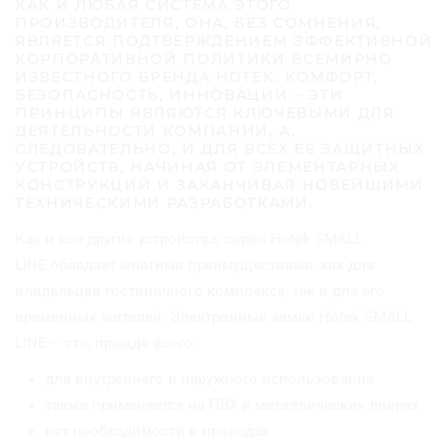
КАК И ЛЮБАЯ СИСТЕМА ЭТОГО
N
ПРОИЗВОДИТЕЛЯ, ОНА, БЕЗ СОМНЕНИЯ,
E
ЯВЛЯЕТСЯ ПОДТВЕРЖДЕНИЕМ ЭФФЕКТИВНОЙ
c
КОРПОРАТИВНОЙ ПОЛИТИКИ ВСЕМИРНО
о
ИЗВЕСТНОГО БРЕНДА HOTEK. КОМФОРТ,
б
БЕЗОПАСНОСТЬ, ИННОВАЦИИ – ЭТИ
с
ПРИНЦИПЫ ЯВЛЯЮТСЯ КЛЮЧЕВЫМИ ДЛЯ
т
ДЕЯТЕЛЬНОСТИ КОМПАНИИ, А,
СЛЕДОВАТЕЛЬНО, И ДЛЯ ВСЕХ ЕЕ ЗАЩИТНЫХ
в
УСТРОЙСТВ, НАЧИНАЯ ОТ ЭЛЕМЕНТАРНЫХ
е
КОНСТРУКЦИЙ И ЗАКАНЧИВАЯ НОВЕЙШИМИ
н
ТЕХНИЧЕСКИМИ РАЗРАБОТКАМИ.
н
ы
Как и все другие устройства, серия
Hotek SMALL
й
LINE
обладает многими преимуществами, как для
д
и
владельцев гостиничного комплекса, так и для его
з
временных жителей.
Электронные замки
Hotek SMALL
а
LINE
– это, прежде всего:
й
н
для внутреннего и наружного использования
также применяется на ПВХ и металлических дверях
нет необходимости в проводах