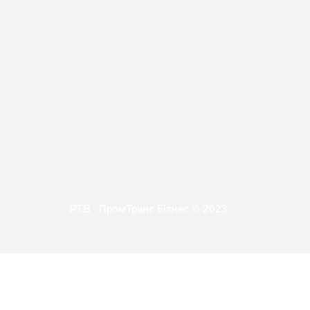
PTB
- ПромТранс Бізнес © 2023