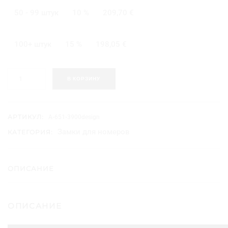
50 - 99 штук
10 %
209,70
€
100+ штук
15 %
198,05
€
К
В КОРЗИНУ
о
л
и
ч
АРТИКУЛ:
A-651-3900design
е
Замки для номеров
КАТЕГОРИЯ:
с
т
в
о
ОПИСАНИЕ
т
о
в
ОПИСАНИЕ
а
р
а