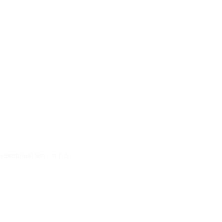
ажерный зал… и т. д.