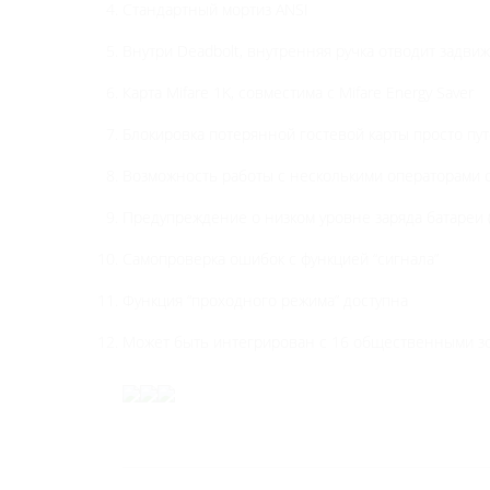
Стандартный мортиз ANSI
Внутри Deadbolt, внутренняя ручка отводит задвиж
Карта Mifare 1K, совместима с Mifare Energy Saver
Блокировка потерянной гостевой карты просто пу
Возможность работы с несколькими операторами 
Предупреждение о низком уровне заряда батареи (
Самопроверка ошибок с функцией “сигнала”
Функция “проходного режима” доступна
Может быть интегрирован с 16 общественными зон