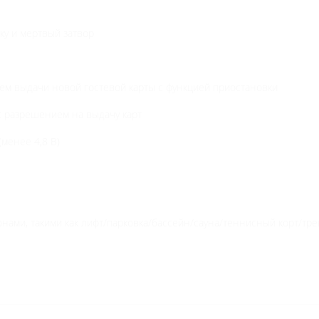
e
l
R
ку и мертвый затвор
F
I
D
тем выдачи новой гостевой карты с функцией приостановки
L
o
с разрешением на выдачу карт
c
k
менее 4,8 В)
ами, такими как лифт/парковка/бассейн/сауна/теннисный корт/трен