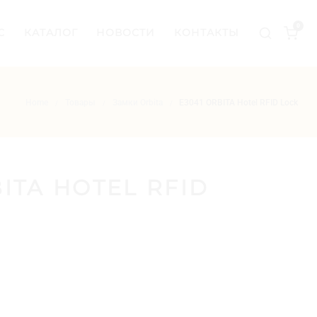
0
С
КАТАЛОГ
НОВОСТИ
КОНТАКТЫ
Home
Товары
Замки Orbita
E3041 ORBITA Hotel RFID Lock
/
/
/
BITA HOTEL RFID