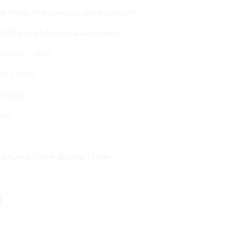
 сталь, влагозащита, огнеупорность
DC6V или 4 AA щелочные батареи
яжении: ＜4.8V
 -20℃~60℃
0 штук
 мм
1
 Ширина 60 мм, Высота 15 мм
И