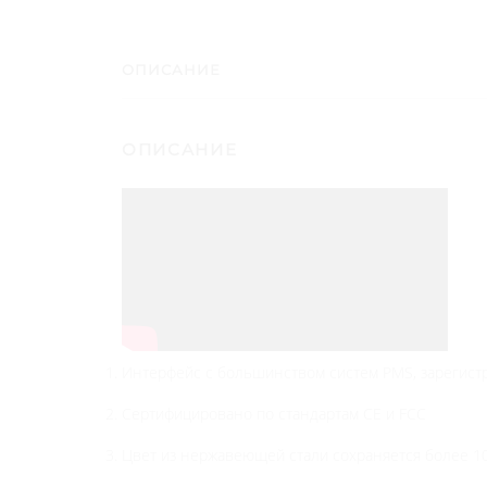
ОПИСАНИЕ
ОПИСАНИЕ
Интерфейс с большинством систем PMS, зарегистр
Сертифицировано по стандартам CE и FCC
Цвет из нержавеющей стали сохраняется более 10