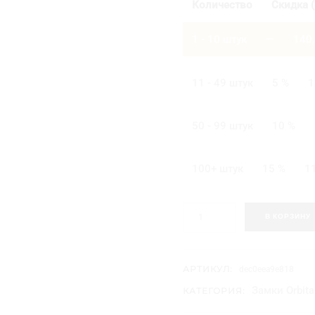
Количество
Скидка (
1 - 10
штук
—
140
11 - 49 штук
5 %
1
50 - 99 штук
10 %
100+ штук
15 %
1
К
В КОРЗИНУ
о
л
и
ч
АРТИКУЛ:
dec0eea9e818
е
Замки Orbita
КАТЕГОРИЯ:
с
т