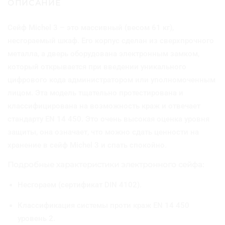
ОПИСАНИЕ
а
р
а
Сейф Michel 3 – это массивный (весом 61 кг),
С
несгораемый шкаф. Его корпус сделан из сверхпрочного
е
й
металла, а дверь оборудована электронным замком,
ф
который открывается при введении уникального
M
цифрового кода администратором или уполномоченным
i
лицом. Эта модель тщательно протестирована и
c
h
классифицирована на возможность краж и отвечает
e
стандарту EN 14 450. Это очень высокая оценка уровня
l
защиты, она означает, что можно сдать ценности на
3
д
хранение в сейф Michel 3 и спать спокойно.
л
я
Подробные характеристики электронного сейфа:
а
д
Несгораем (сертификат DIN 4102).
м
и
Классификация системы проти краж EN 14 450
н
уровень 2.
и