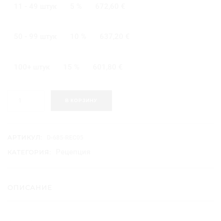
11 - 49 штук
5 %
672,60
€
50 - 99 штук
10 %
637,20
€
100+ штук
15 %
601,80
€
К
В КОРЗИНУ
о
л
и
ч
АРТИКУЛ:
D-685-REC05
е
Рецепция
КАТЕГОРИЯ:
с
т
в
о
ОПИСАНИЕ
т
о
в