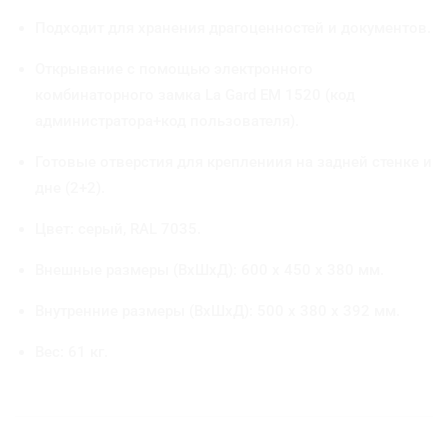
с
Подходит для хранения драгоценностей и документов.
т
р
Открывание с помощью электронного
а
комбинаторного замка La Gard EM 1520 (код
т
и
администратора+код пользователя).
в
н
Готовые отверстия для креплениия на задней стенке и
ы
дне (2+2).
х
п
Цвет: серый, RAL 7035.
о
м
Внешные размеры (ВхШхД): 600 x 450 x 380 мм.
е
щ
Внутренние размеры (ВхШхД): 500 x 380 x 392 мм.
е
н
Вес: 61 кг.
и
й
г
о
с