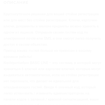
ОПИСАНИЕ
а
р
а
Круглосуточное решение для вашей стойки регистрации
Ш
или для мест без стойки регистрации. Ключи, карточки-
к
а
ключи, документы и мелкие предметы можно хранить в
ф
одном из ящиков. Отправьте своим гостям код по
-
электронной почте или SMS, и они смогут легко получить
с
доступ к своим объектам.
е
й
Приезд ваших гостей больше не привязан к вашему
ф
времени работы!
д
Nachtportierbox BASIC LINE – это система, в которой могут
л
я
храниться 6 ключей или карточек-ключей, которые могут
х
выдаваться автоматически, если на стойке регистрации
р
нет персонала, что делает ее идеальной для
а
н
опаздывающих гостей. Введя 4-значный код, который
е
легко установить / изменить администратором, на
н
панели кодов с зеленой / красной сигнализацией, ваши
и