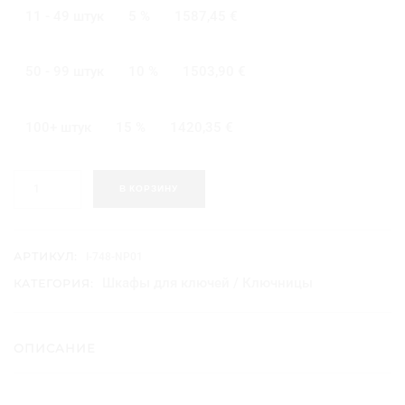
11 - 49 штук
5 %
1587,45
€
50 - 99 штук
10 %
1503,90
€
100+ штук
15 %
1420,35
€
К
В КОРЗИНУ
о
л
и
ч
АРТИКУЛ:
I-748-NP01
е
Шкафы для ключей / Ключницы
КАТЕГОРИЯ:
с
т
в
о
ОПИСАНИЕ
т
о
в