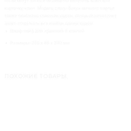
гости могут легко и безопасно получить ключ или
я
к
карточку-ключ. Модель стены бокса ночного портье
л
также снабжена главным кодом, который позволяет
ю
легко открывать все ячейки одним кодом.
ч
е
Шкаф-сейф для хранения 6 ключей
й
Размеры: 350 x 85 x 280 мм
ПОХОЖИЕ ТОВАРЫ