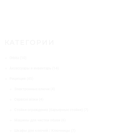
КАТЕГОРИИ
1
Orbita
10
0
1
Аксессуары и инвентарь
14
т
4
о
4
Рецепция
45
т
в
5
о
а
4
Электронные ключи
4
т
в
р
т
о
а
о
4
Сервісні візки
4
о
в
р
в
т
в
а
о
7
Стойки ограждения (барьерные стойки)
7
о
а
р
в
т
в
р
о
6
Машины для чистки обуви
6
о
а
а
в
т
в
р
7
Шкафы для ключей / Ключницы
7
о