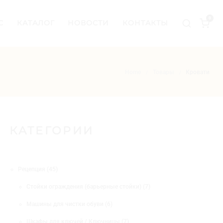
0
С
КАТАЛОГ
НОВОСТИ
КОНТАКТЫ
Home
Товары
Кровати
/
/
КАТЕГОРИИ
4
Рецепция
45
5
7
Стойки ограждения (барьерные стойки)
7
т
т
о
6
Машины для чистки обуви
6
о
в
т
в
а
7
Шкафы для ключей / Ключницы
7